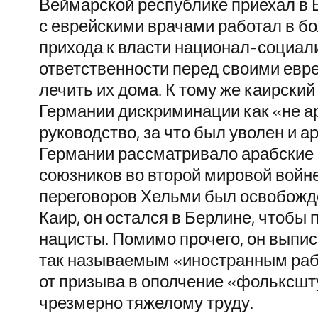
Веймарской республике приехал в 
с еврейскими врачами работал в б
прихода к власти национал-социали
ответственности перед своими евр
лечить их дома. К тому же каирский
Германии дискриминации как «не а
руководство, за что был уволен и а
Германии рассматривало арабские
союзников во второй мировой войне
переговоров Хельми был освобожден
Каир, он остался в Берлине, чтобы 
нацисты. Помимо прочего, он выпи
так называемым «иностранным раб
от призыва в ополчение «фольксшт
чрезмерно тяжелому труду.