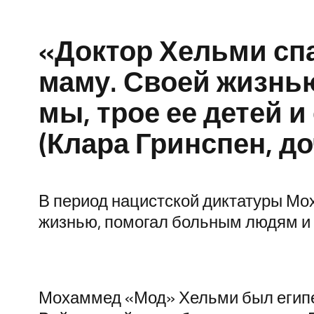
«Доктор Хельми спа
маму. Своей жизнь
мы, трое ее детей и
(Клара Гринспен, д
В период нацистской диктатуры Мо
жизнью, помогал больным людям и
Мохаммед «Мод» Хельми был египе