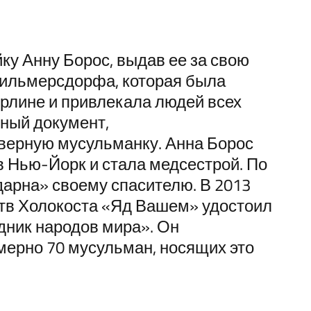
йку Анну Борос, выдав ее за свою
 Вильмерсдорфа, которая была
рлине и привлекала людей всех
ный документ,
верную мусульманку. Анна Борос
в Нью-Йорк и стала медсестрой. По
дарна» своему спасителю. В 2013
ртв Холокоста «Яд Вашем» удостоил
ник народов мира». Он
мерно 70 мусульман, носящих это