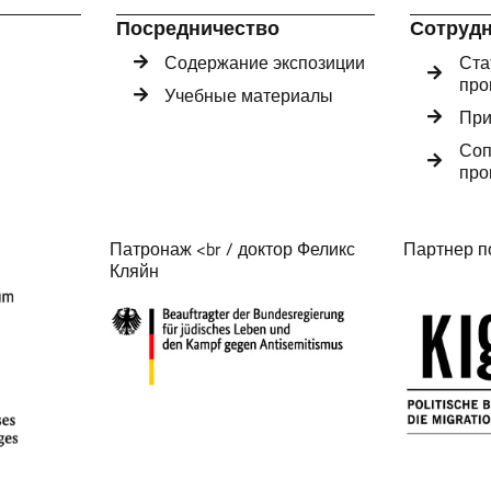
Посредничество
Сотруд
Содержание экспозиции
Ста
про
Учебные материалы
При
Соп
про
Патронаж <br / доктор Феликс
Партнер п
Кляйн