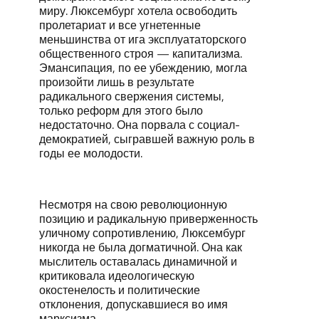
миру. Люксембург хотела освободить
пролетариат и все угнетенные
меньшинства от ига эксплуататорского
общественного строя — капитализма.
Эмансипация, по ее убеждению, могла
произойти лишь в результате
радикального свержения системы,
только реформ для этого было
недостаточно. Она порвала с социал-
демократией, сыгравшей важную роль в
годы ее молодости.
Несмотря на свою революционную
позицию и радикальную приверженность
уличному сопротивлению, Люксембург
никогда не была догматичной. Она как
мыслитель оставалась динамичной и
критиковала идеологическую
окостенелость и политические
отклонения, допускавшиеся во имя
марксизма.