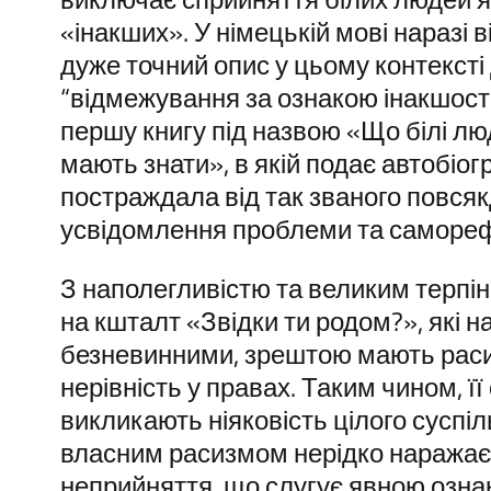
«інакших». У німецькій мові наразі 
дуже точний опис у цьому контексті 
“відмежування за ознакою інакшості
першу книгу під назвою «Що білі лю
мають знати», в якій подає автобіог
постраждала від так званого повсяк
усвідомлення проблеми та саморефл
З наполегливістю та великим терпі
на кшталт «Звідки ти родом?», які 
безневинними, зрештою мають рас
нерівність у правах. Таким чином, ї
викликають ніяковість цілого суспі
власним расизмом нерідко наражаєть
неприйняття, що слугує явною озна