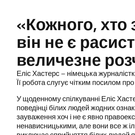
«Кожного, хто 
він не є расис
величезне ро
Еліс Хастерс – німецька журналістк
Її робота слугує чітким посилом пр
У щоденному спілкуванні Еліс Хасте
поведінці білих людей жодних ознак
зауваження хоч і не є явно правоек
ненависницькими, але вони все ж і
виключає сприйняття білих людей я