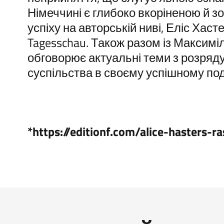
Німеччині є глибоко вкоріненою й з
успіху на авторській ниві, Еліс Хас
Tagesschau. Також разом із Максимі
обговорює актуальні теми з розряду
суспільства в своєму успішному под
*https://editionf.com/alice-hasters-