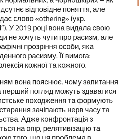
відсутнє відповідне поняття, але
дає слово «othering» (укр.
”). У 2019 році вона видала свою
ди не хочуть чути про расизм, але
рафічні прозріння особи, яка
денного расизму. Її вимога:
ексія кожної та кожного.
нням вона пояснює, чому запитання
на перший погляд можуть здаватися
истське походження та формують
ї старання зачіпають нерв часу та
льства. Адже конфронтація з
ся на опір, релятивізацію та
кою того, що ця проблема в