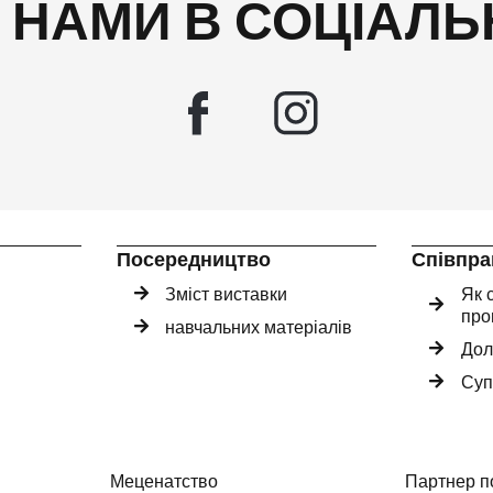
А НАМИ В СОЦІАЛ
Посередництво
Співпра
Зміст виставки
Як 
про
навчальних матеріалів
Дол
Суп
Меценатство
Партнер п