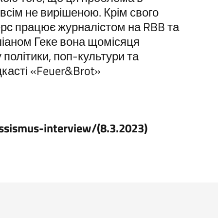
овсім не вирішеною. Крім свого
терс працює журналістом на RBB та
ліаном Геке вона щомісяця
 політики, поп-культури та
касті «Feuer&Brot»
rassismus-interview/(8.3.2023)