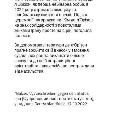
л’Орізон, як перша небінарна особа, в
2022 році отримала німецьку та
швейцарську книжкові премії. Під час
церемонії нагородження Кім де л’Орізон
на знак солідарності з повсталими
жінками Ірану просто на сцені поголила
волосся.
За допомогою літератури де л’Орізон
прагне зробити свій внесок у загоєння
суспільних ран та викликати більше
співчуття до осіб нетрадиційної
орієнтації та інших осіб, що постраждали
від насильства.
*Balzer, V., Anschreiben gegen den Status
quo [Супровідний лист проти статус-кво],
у виданні: Deutschlandfunk, 17.10.2022