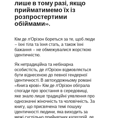
лише в тому разі, якщо
прийматимемо їх із
розпростертими
обіймами».
Кім де л’Орізон бореться за те, щоб люди
– їхні тіла та їхня стать, а також їхні
бажання – не обмежувалися жорсткою
ідентичністю.
Як нетрадиційна та небінарна
особистість, де л’Орізон відмовляється
бути віднесеною до певної гендерної
ідентичності. В автохудожньому романі
«Книга крові» Кім де л’Орізон обіграла
спогади про зростання в середовищі,
яке знало лише традиційні уявлення про
однозначні жіночність та чоловічність. За
книгу, що присвячена темі пошуку
ідентичності людини, яка виходить за
межі суспільно прийнятних категорій, де