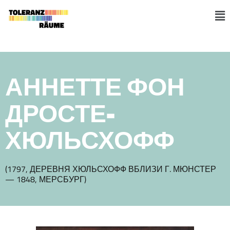
Skip
to
M
content
АННЕТТЕ ФОН
ДРОСТЕ-
ХЮЛЬСХОФФ
(1797, ДЕРЕВНЯ ХЮЛЬСХОФФ ВБЛИЗИ Г. МЮНСТЕР
— 1848, МЕРСБУРГ)