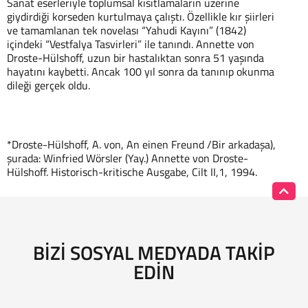
Sanat eserleriyle toplumsal kısıtlamaların üzerine
giydirdiği korseden kurtulmaya çalıştı. Özellikle kır şiirleri
ve tamamlanan tek novelası “Yahudi Kayını” (1842)
içindeki “Vestfalya Tasvirleri” ile tanındı. Annette von
Droste-Hülshoff, uzun bir hastalıktan sonra 51 yaşında
hayatını kaybetti. Ancak 100 yıl sonra da tanınıp okunma
dileği gerçek oldu.
*Droste-Hülshoff, A. von, An einen Freund /Bir arkadaşa),
şurada: Winfried Wörsler (Yay.) Annette von Droste-
Hülshoff. Historisch-kritische Ausgabe, Cilt II,1, 1994.
BIZI SOSYAL MEDYADA TAKIP
EDIN