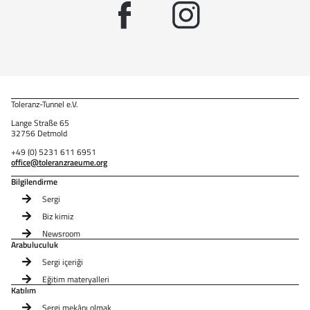
Toleranz-Tunnel e.V.
Lange Straße 65
32756 Detmold
+49 (0) 5231 611 6951
office@toleranzraeume.org
Bilgilendirme
Sergi
Biz kimiz
Newsroom
Arabuluculuk
Sergi içeriği
Eğitim materyalleri
Katılım
Sergi mekânı olmak