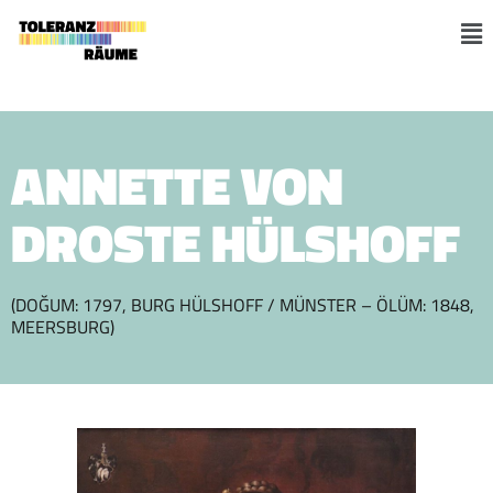
Skip
to
M
content
ANNETTE VON
DROSTE HÜLSHOFF
(DOĞUM: 1797, BURG HÜLSHOFF / MÜNSTER – ÖLÜM: 1848,
MEERSBURG)