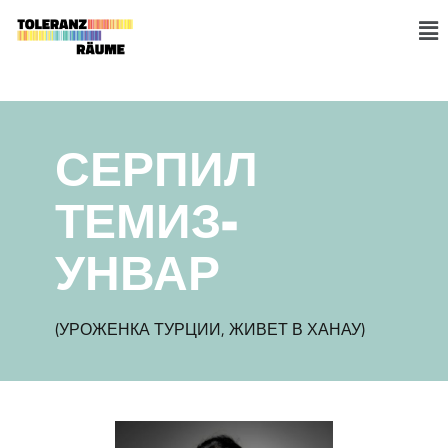
Skip
to
M
content
СЕРПИЛ
ТЕМИЗ-
УНВАР
(УРОЖЕНКА ТУРЦИИ, ЖИВЕТ В ХАНАУ)