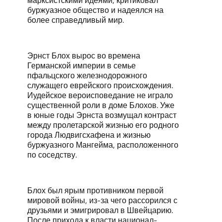
марксистскими идеями, критиковал
буржуазное общество и надеялся на
более справедливый мир.
Эрнст Блох вырос во времена
Германской империи в семье
пфальцского железнодорожного
служащего еврейского происхождения.
Иудейское вероисповедание не играло
существенной роли в доме Блохов. Уже
в юные годы Эрнста возмущал контраст
между пролетарской жизнью его родного
города Людвигсхафена и жизнью
буржуазного Мангейма, расположенного
по соседству.
Блох был ярым противником первой
мировой войны, из-за чего рассорился с
друзьями и эмигрировал в Швейцарию.
После прихода к власти национал-