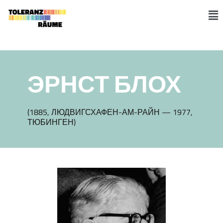
Skip
to
M
content
ЭРНСТ БЛОХ
(1885, ЛЮДВИГСХАФЕН-АМ-РАЙН — 1977,
ТЮБИНГЕН)