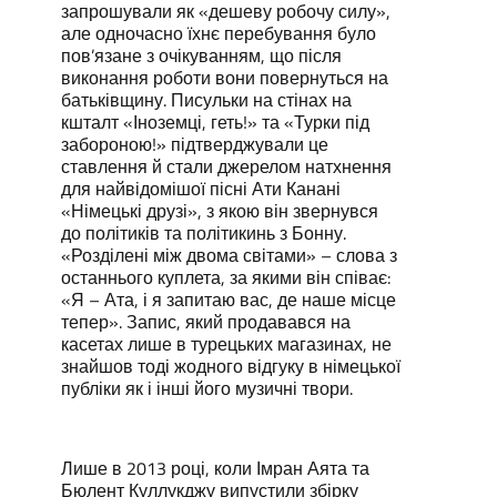
запрошували як «дешеву робочу силу»,
але одночасно їхнє перебування було
пов’язане з очікуванням, що після
виконання роботи вони повернуться на
батьківщину. Писульки на стінах на
кшталт «Іноземці, геть!» та «Турки під
забороною!» підтверджували це
ставлення й стали джерелом натхнення
для найвідомішої пісні Ати Канані
«Німецькі друзі», з якою він звернувся
до політиків та політикинь з Бонну.
«Розділені між двома світами» – слова з
останнього куплета, за якими він співає:
«Я – Ата, і я запитаю вас, де наше місце
тепер». Запис, який продавався на
касетах лише в турецьких магазинах, не
знайшов тоді жодного відгуку в німецької
публіки як і інші його музичні твори.
Лише в 2013 році, коли Імран Аята та
Бюлент Куллукджу випустили збірку