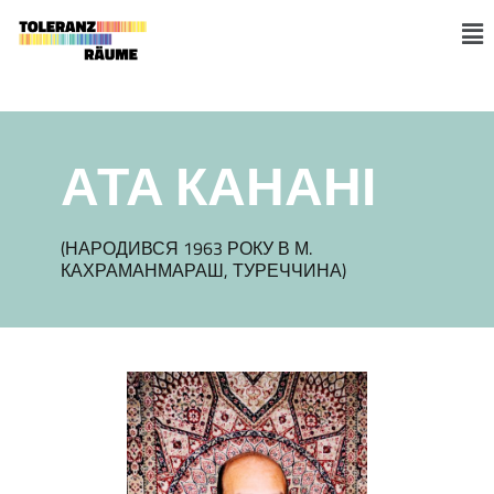
Skip
to
M
content
АТА КАНАНІ
(НАРОДИВСЯ 1963 РОКУ В М.
КАХРАМАНМАРАШ, ТУРЕЧЧИНА)