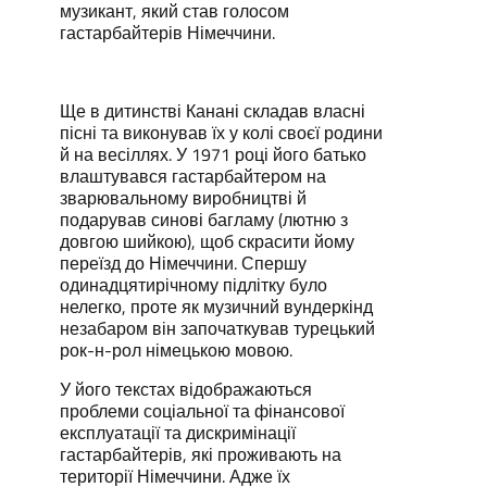
музикант, який став голосом
гастарбайтерів Німеччини.
Ще в дитинстві Канані складав власні
пісні та виконував їх у колі своєї родини
й на весіллях. У 1971 році його батько
влаштувався гастарбайтером на
зварювальному виробництві й
подарував синові багламу (лютню з
довгою шийкою), щоб скрасити йому
переїзд до Німеччини. Спершу
одинадцятирічному підлітку було
нелегко, проте як музичний вундеркінд
незабаром він започаткував турецький
рок-н-рол німецькою мовою.
У його текстах відображаються
проблеми соціальної та фінансової
експлуатації та дискримінації
гастарбайтерів, які проживають на
території Німеччини. Адже їх