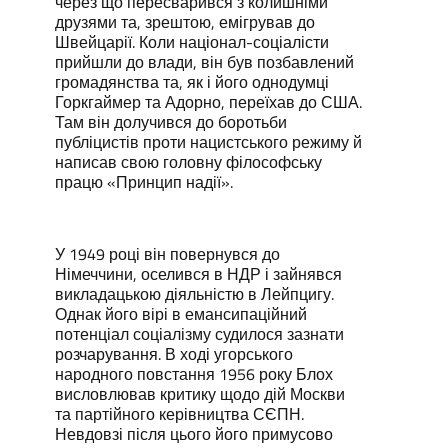
через що пересварився з колишніми
друзями та, зрештою, емігрував до
Швейцарії. Коли націонал-соціалісти
прийшли до влади, він був позбавлений
громадянства та, як і його однодумці
Горкгаймер та Адорно, переїхав до США.
Там він долучився до боротьби
публіцистів проти нацистського режиму й
написав свою головну філософську
працю «Принцип надії».
У 1949 році він повернувся до
Німеччини, оселився в НДР і зайнявся
викладацькою діяльністю в Лейпцигу.
Однак його вірі в емансипаційний
потенціал соціалізму судилося зазнати
розчарування. В ході угорського
народного повстання 1956 року Блох
висловлював критику щодо дій Москви
та партійного керівництва СЄПН.
Невдовзі після цього його примусово