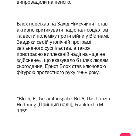
випровадили на пенсію.
Блох переїхав на Захід Німеччини і став
активно критикувати націонал-соціалізм
та вести полеміку проти війни у ​​В’єтнамі.
Завдяки своїй утопічній програмі
звільненого суспільства, а також
пристрасно виплеканій надії на «ще не
здійснене», що вказувало б шлях людям
сьогодення, Ернст Блох став ключовою
фігурою протестного руху 1968 року.
*Bloch, E., Gesamtausgabe, Bd. 5, Das Prinzip
Hoffnung [Принцип надії], Frankfurt a.M.
1959.