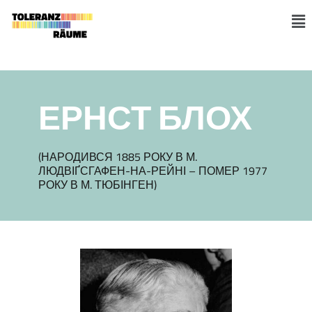
Skip
to
M
content
ЕРНСТ БЛОХ
(НАРОДИВСЯ 1885 РОКУ В М.
ЛЮДВІҐСГАФЕН-НА-РЕЙНІ – ПОМЕР 1977
РОКУ В М. ТЮБІНГЕН)