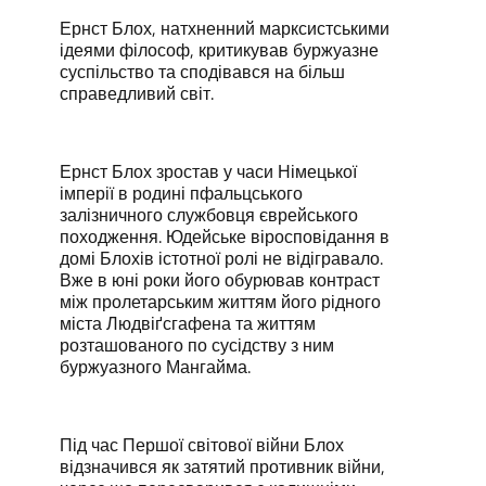
Ернст Блох, натхненний марксистськими
ідеями філософ, критикував буржуазне
суспільство та сподівався на більш
справедливий світ.
Ернст Блох зростав у часи Німецької
імперії в родині пфальцського
залізничного службовця єврейського
походження. Юдейське віросповідання в
домі Блохів істотної ролі не відігравало.
Вже в юні роки його обурював контраст
між пролетарським життям його рідного
міста Людвіґсгафена та життям
розташованого по сусідству з ним
буржуазного Мангайма.
Під час Першої світової війни Блох
відзначився як затятий противник війни,