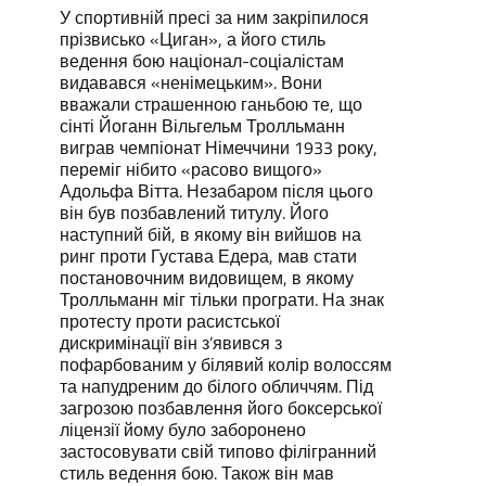
У спортивній пресі за ним закріпилося
прізвисько «Циган», а його стиль
ведення бою націонал-соціалістам
видавався «ненімецьким». Вони
вважали страшенною ганьбою те, що
сінті Йоганн Вільгельм Тролльманн
виграв чемпіонат Німеччини 1933 року,
переміг нібито «расово вищого»
Адольфа Вітта. Незабаром після цього
він був позбавлений титулу. Його
наступний бій, в якому він вийшов на
ринг проти Густава Едера, мав стати
постановочним видовищем, в якому
Тролльманн міг тільки програти. На знак
протесту проти расистської
дискримінації він з’явився з
пофарбованим у білявий колір волоссям
та напудреним до білого обличчям. Під
загрозою позбавлення його боксерської
ліцензії йому було заборонено
застосовувати свій типово філігранний
стиль ведення бою. Також він мав