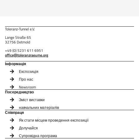
Toleranz-Tunnel e.V.
Lange Straße 65
32756 Detmold
+49 (0) 5231 611 6951
office@toleranzraeume.org
Інформація
Експозиція
Про нас
Newsroom
Посередництво
Зміст виставки
навчальних матеріалів
Співпраця
Як стати місцем проведення експозиції
Долучайся
Супровідна програма