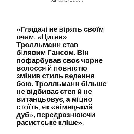
Wikimedia Commons
«Глядачі не вірять своїм
очам. «Циган»
Тролльманн став
білявим Гансом. Він
пофарбував своє чорне
волосся й повністю
змінив стиль ведення
бою. Тролльманн більше
не відбиває степ й не
витанцьовує, а міцно
стоїть, як «німецький
дуб», передразнюючи
расистське кліше».