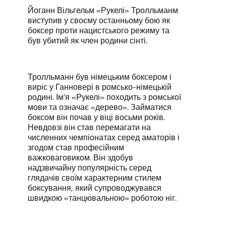
Йоганн Вільгельм «Рукелі» Тролльманм
виступив у своєму останньому бою як
боксер проти нацистського режиму та
був убитий як член родини сінті.
Тролльманн був німецьким боксером і
виріс у Ганновері в ромсько-німецькій
родині. Ім’я «Рукелі» походить з ромської
мови та означає «дерево». Займатися
боксом він почав у віці восьми років.
Невдовзі він став перемагати на
численних чемпіонатах серед аматорів і
згодом став професійним
важковаговиком. Він здобув
надзвичайну популярність серед
глядачів своїм характерним стилем
боксування, який супроводжувався
швидкою «танцювальною» роботою ніг.