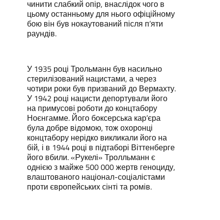
чинити слабкий опір, внаслідок чого в
цьому останньому для нього офіційному
бою він був нокаутований після п’яти
раундів.
У 1935 році Трольманн був насильно
стерилізований нацистами, а через
чотири роки був призваний до Вермахту.
У 1942 році нацисти депортували його
на примусові роботи до концтабору
Ноєнгамме. Його боксерська кар’єра
була добре відомою, тож охоронці
концтабору нерідко викликали його на
бій, і в 1944 році в підтаборі Віттенберге
його вбили. «Рукелі» Тролльманн є
однією з майже 500 000 жертв геноциду,
влаштованого націонал-соціалістами
проти європейських сінті та ромів.