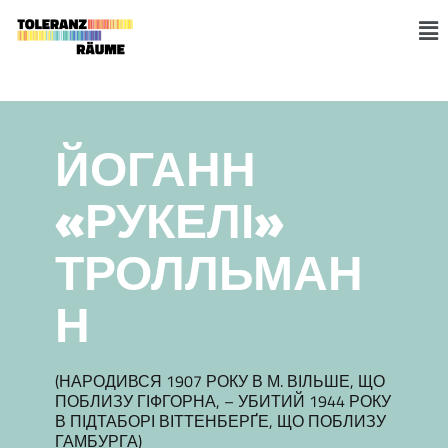
Skip
to
M
content
ЙОГАНН
«РУКЕЛІ»
ТРОЛЛЬМАН
Н
(НАРОДИВСЯ 1907 РОКУ В М. ВІЛЬШЕ, ЩО
ПОБЛИЗУ ГІФГОРНА, – УБИТИЙ 1944 РОКУ
В ПІДТАБОРІ ВІТТЕНБЕРҐЕ, ЩО ПОБЛИЗУ
ГАМБУРГА)