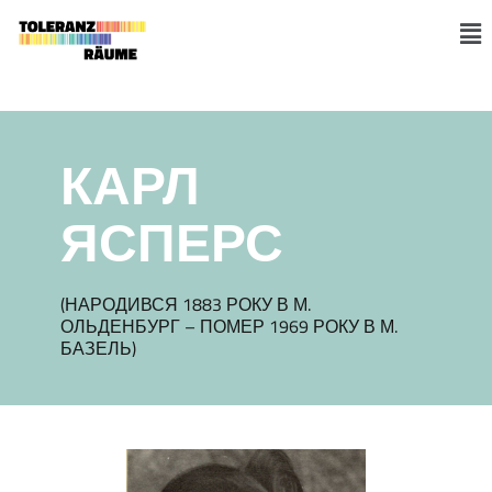
Skip
to
M
content
КАРЛ
ЯСПЕРС
(НАРОДИВСЯ 1883 РОКУ В М.
ОЛЬДЕНБУРГ – ПОМЕР 1969 РОКУ В М.
БАЗЕЛЬ)