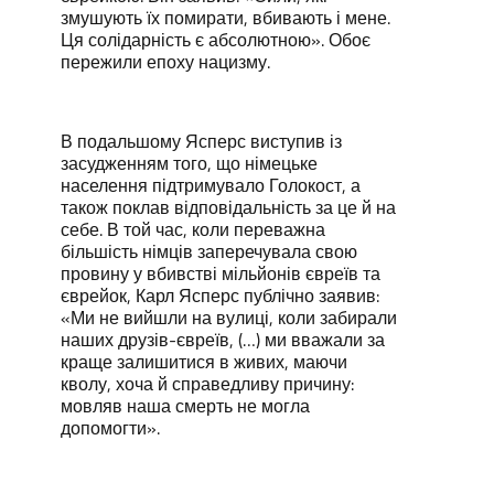
змушують їх помирати, вбивають і мене.
Ця солідарність є абсолютною». Обоє
пережили епоху нацизму.
В подальшому Ясперс виступив із
засудженням того, що німецьке
населення підтримувало Голокост, а
також поклав відповідальність за це й на
себе. В той час, коли переважна
більшість німців заперечувала свою
провину у вбивстві мільйонів євреїв та
єврейок, Карл Ясперс публічно заявив:
«Ми не вийшли на вулиці, коли забирали
наших друзів-євреїв, (…) ми вважали за
краще залишитися в живих, маючи
кволу, хоча й справедливу причину:
мовляв наша смерть не могла
допомогти».