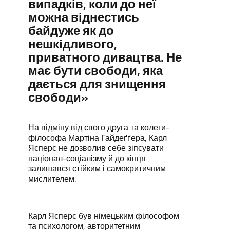
випадків, коли до неї
можна віднестись
байдуже як до
нешкідливого,
приватного дивацтва. Не
має бути свободи, яка
дається для знищення
свободи»
На відміну від свого друга та колеги-
філософа Мартіна Гайдеґґера, Карл
Ясперс не дозволив себе зіпсувати
націонал-соціалізму й до кінця
залишався стійким і самокритичним
мислителем.
Карл Ясперс був німецьким філософом
та психологом, авторитетним