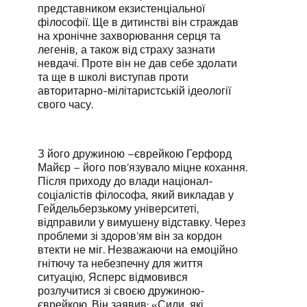
представником екзистенціальної
філософії. Ще в дитинстві він страждав
на хронічне захворювання серця та
легенів, а також від страху зазнати
невдачі. Проте він не дав себе здолати
та ще в школі виступав проти
авторитарно-мілітаристській ідеології
свого часу.
З його дружиною –єврейкою Герфорд
Майєр – його пов’язувало міцне кохання.
Після приходу до влади націонал-
соціалістів філософа, який викладав у
Гейдельберзькому університеті,
відправили у вимушену відставку. Через
проблеми зі здоров’ям він за кордон
втекти не міг. Незважаючи на емоційно
гнітючу та небезпечну для життя
ситуацію, Ясперс відмовився
розлучитися зі своєю дружиною-
єврейкою. Він заявив: «Сили, які