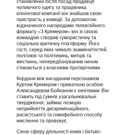
становленні після посад продавця
чоловічого одягу та працівника
клінінгової компанії він знайшов свою
пристрасть у комедії. За допомогою
відзначеного нагородами телевізійного
формату «З Кремером» він зі своєю
командою створив гумористичну та
соціально критичну платформу. Його
гості, серед яких чимало знаменитостей,
політиків та політикинь, митців та
мисткинь, непередбачуваним чином
стикаються з власними протиріччями.
Кордони між вигаданим персонажем
Куртом Кремером і приватною особою
Александером Бойканом є нечіткими. Він
ставить під сумнів узагальнювальні
твердження, займає позицію
неприйняття дискримінаційного,
расистського та гомофобного способу
мислення та провокує.
Свою сферу діяльності комік і батько-