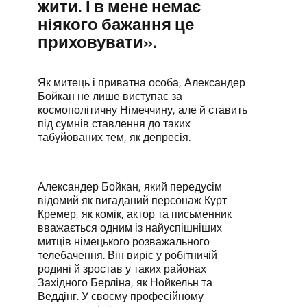
жити. І в мене немає
ніякого бажання це
приховувати».
Як митець і приватна особа, Александер
Бойкан не лише виступає за
космополітичну Німеччину, але й ставить
під сумнів ставлення до таких
табуйованих тем, як депресія.
Александер Бойкан, який передусім
відомий як вигаданий персонаж Курт
Кремер, як комік, актор та письменник
вважається одним із найуспішніших
митців німецького розважального
телебачення. Він виріс у робітничій
родині й зростав у таких районах
Західного Берліна, як Нойкельн та
Веддінг. У своєму професійному