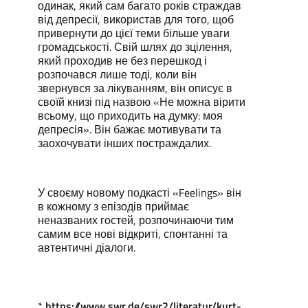
одинак, який сам багато років страждав
від депресії, використав для того, щоб
привернути до цієї теми більше уваги
громадськості. Свій шлях до зцілення,
який проходив не без перешкод і
розпочався лише тоді, коли він
звернувся за лікуванням, він описує в
своїй книзі під назвою «Не можна вірити
всьому, що приходить на думку: моя
депресія». Він бажає мотивувати та
заохочувати інших постраждалих.
У своєму новому подкасті «Feelings» він
в кожному з епізодів приймає
неназваних гостей, розпочинаючи тим
самим все нові відкриті, спонтанні та
автентичні діалоги.
*
https://www.swr.de/swr2/literatur/kurt-