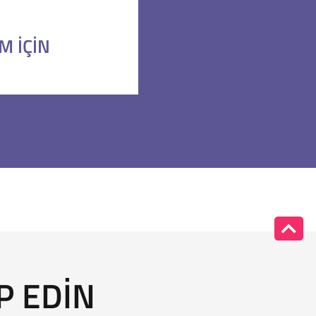
IM IÇIN
P EDIN