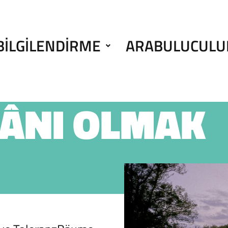
BILGILENDIRME
ARABULUCULU
KÂNI OLMAK