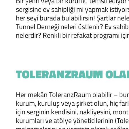
Bir şehri veya bir kurumu temsil ediyo
sergisine ev sahipliği mi yapmak istiy
her şeyi burada bulabilirsin! Şartlar nel
Tunnel Derneği neleri üstlenir? Ev sahib
nelerdir? Renkli bir refakat programı için
TOLERANZRAUM OLA
Her mekân ToleranzRaum olabilir – bunu s
kurum, kuruluş veya şirket olun, hiç f
için serginin kendisini, nakliyesini, mo
kurumları ve atölye yöneticilerinin (Tol