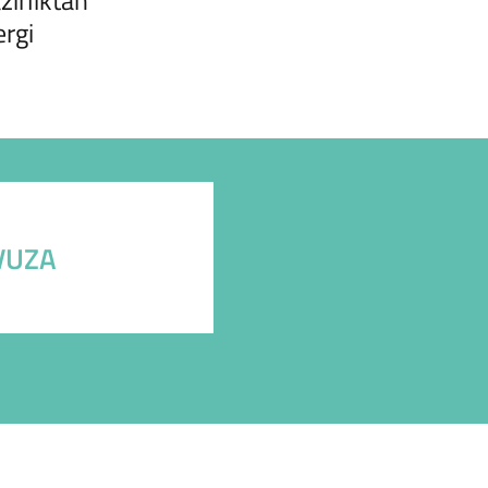
zırlıktan
ergi
VUZA