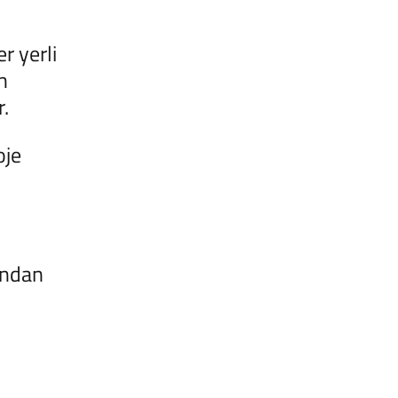
er yerli
n
r.
oje
fından