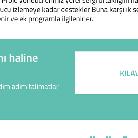
Proje yöneticilerimiz yerel sergi ortaklığını ha
cu izlemeye kadar destekler Buna karşılık s
ir ve ek programla ilgilenirler.
nı haline
KILA
adım adım talimatlar