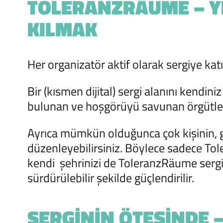
TOLERANZRÄUME – Y
KILMAK
Her organizatör aktif olarak sergiye katı
Bir (kısmen dijital) sergi alanını kendin
bulunan ve hoşgörüyü savunan örgütleri 
Ayrıca mümkün olduğunca çok kişinin, 
düzenleyebilirsiniz. Böylece sadece To
kendi şehrinizi de ToleranzRäume sergisi
sürdürülebilir şekilde güçlendirilir.
SERGININ ÖTESINDE 