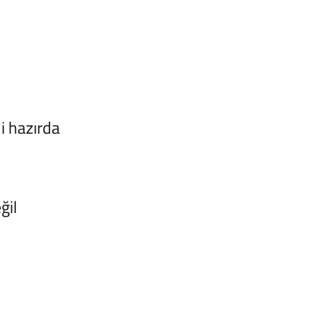
li hazırda
ğil