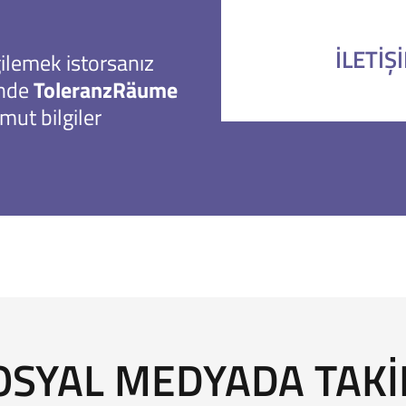
İLETIŞ
gilemek istorsanız
inde
ToleranzRäume
mut bilgiler
SOSYAL MEDYADA TAKI