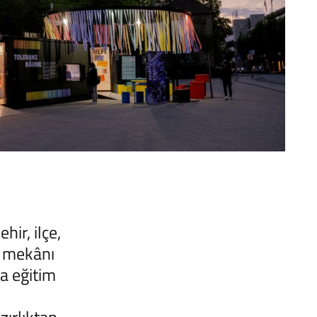
ir, ilçe,
i mekânı
ca eğitim