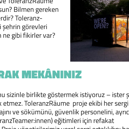
r ve ToleranzRäume
orsun? Bilmen gereken
erdir? Toleranz-
i şehrin görevleri
 ne gibi fikirler var?
RAK MEKÂNINIZ
izinle birlikte göstermek istiyoruz – ister şeh
ark etmez. ToleranzRäume proje ekibi her serg
ntajını ve sökümünü, güvenlik personelini, ayrı
eranzTeamer:innen) eğitimleri için refakat