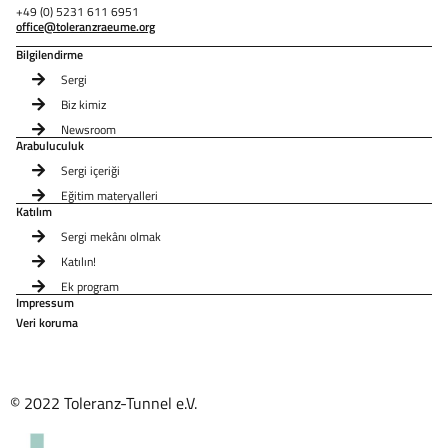
+49 (0) 5231 611 6951
office@toleranzraeume.org
Bilgilendirme
Sergi
Biz kimiz
Newsroom
Arabuluculuk
Sergi içeriği
Eğitim materyalleri
Katılım
Sergi mekânı olmak
Katılın!
Ek program
Impressum
Veri koruma
© 2022 Toleranz-Tunnel e.V.