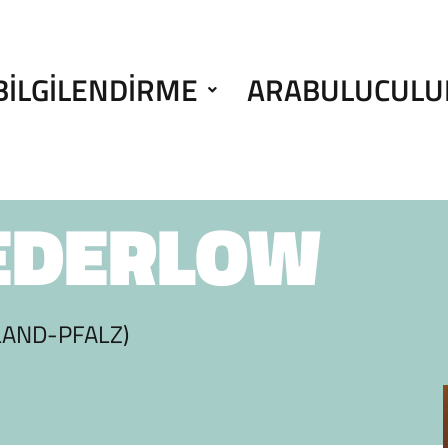
BILGILENDIRME
ARABULUCULU
EDERLOW
LAND-PFALZ)