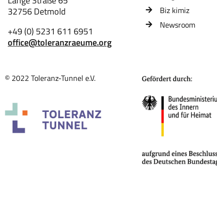
Lange Straße 65
Biz kimiz
32756 Detmold
Newsroom
+49 (0) 5231 611 6951
office@toleranzraeume.org
© 2022 Toleranz-Tunnel e.V.