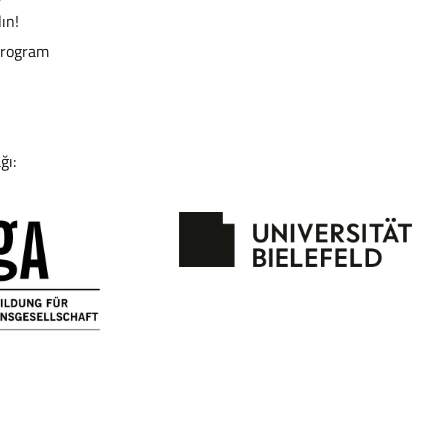
lın!
program
ğı: