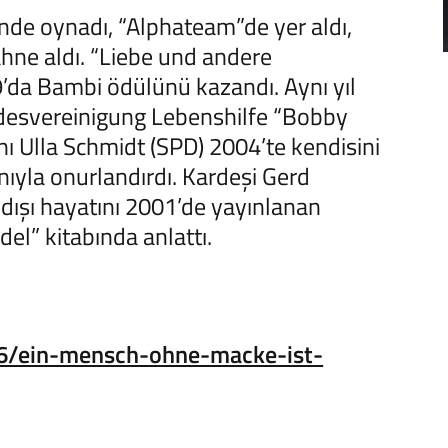
nde oynadı, “Alphateam”de yer aldı,
sahne aldı. “Liebe und andere
9’da Bambi ödülünü kazandı. Aynı yıl
desvereinigung Lebenshilfe “Bobby
ı Ulla Schmidt (SPD) 2004’te kendisini
nıyla onurlandırdı. Kardeşi Gerd
ışı hayatını 2001’de yayınlanan
el” kitabında anlattı.
16/ein-mensch-ohne-macke-ist-