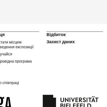
ця
Відбиток
Захист даних
стати місцем
ведення експозиції
учайся
ровідна програма
о співпраці