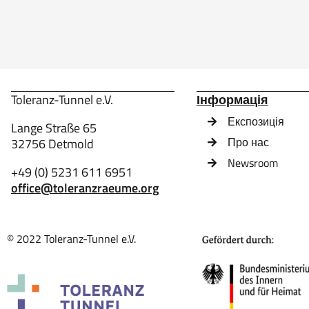
Toleranz-Tunnel e.V.
Інформація
Експозиція
Lange Straße 65
Про нас
32756 Detmold
Newsroom
+49 (0) 5231 611 6951
office@toleranzraeume.org
© 2022 Toleranz-Tunnel e.V.