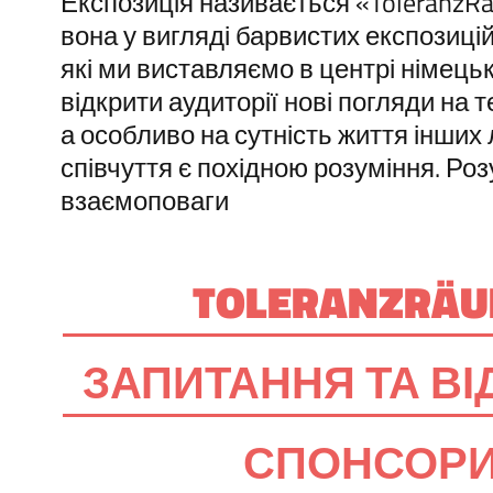
Експозиція називається «ToleranzR
вона у вигляді барвистих експозиці
які ми виставляємо в центрі німецьк
відкрити аудиторії нові погляди на 
а особливо на сутність життя інших
співчуття є похідною розуміння. Ро
взаємоповаги
TOLERANZRÄ
ЗАПИТАННЯ ТА ВІ
СПОНСОР