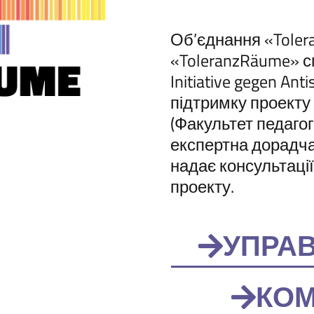
Об’єднання «Tolera
«ToleranzRäume» с
Initiative gegen Ant
підтримку проекту
(Факультет педагогі
експертна дорадча 
надає консультації
проекту.
УПРАВ
КОМ