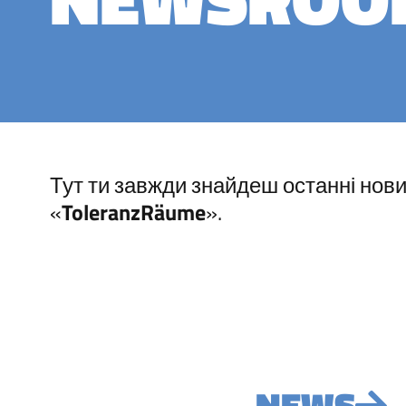
Тут ти завжди знайдеш останні нов
«
ToleranzRäume
».
NEWS