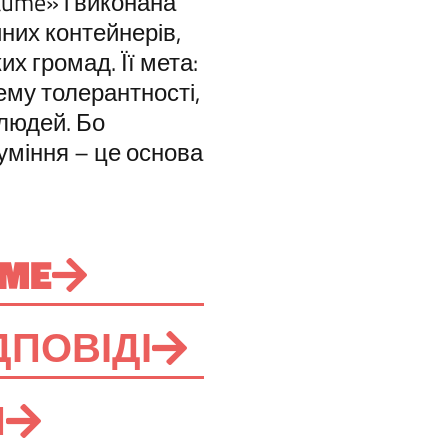
äume» і виконана
йних контейнерів,
их громад. Її мета:
тему толерантності,
 людей. Бо
зуміння – це основа
UME
ДПОВІДІ
И