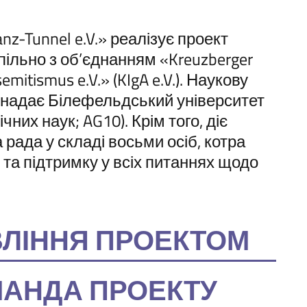
nz-Tunnel e.V.» реалізує проект
пільно з об’єднанням «Kreuzberger
isemitismus e.V.» (KIgA e.V.). Наукову
 надає Білефельдський університет
чних наук; AG10). Крім того, діє
рада у складі восьми осіб, котра
 та підтримку у всіх питаннях щодо
ЛІННЯ ПРОЕКТОМ
АНДА ПРОЕКТУ