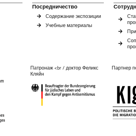
Посредничество
Сотруд
Содержание экспозиции
Ста
про
Учебные материалы
При
Соп
про
Патронаж <br / доктор Феликс
Партнер п
Кляйн