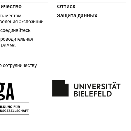
ничество
Оттиск
Защита данных
ть местом
ведения экспозиции
соединяйтесь
роводительная
грамма
о сотрудничеству