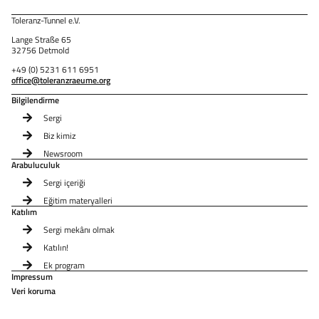
Toleranz-Tunnel e.V.
Lange Straße 65
32756 Detmold
+49 (0) 5231 611 6951
office@toleranzraeume.org
Bilgilendirme
Sergi
Biz kimiz
Newsroom
Arabuluculuk
Sergi içeriği
Eğitim materyalleri
Katılım
Sergi mekânı olmak
Katılın!
Ek program
Impressum
Veri koruma