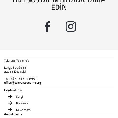
EDIN
Toleranz-Tunnel e.V.
Lange Straße 65
32756 Detmold
+49 (0) 5231 611 6951
office@toleranzraeume.org
Bilgilendirme
Sergi
Biz kimiz
Newsroom
Arabuluculuk