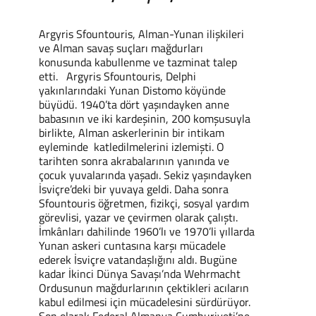
Argyris Sfountouris, Alman-Yunan ilişkileri
ve Alman savaş suçları mağdurları
konusunda kabullenme ve tazminat talep
etti. Argyris Sfountouris, Delphi
yakınlarındaki Yunan Distomo köyünde
büyüdü. 1940’ta dört yaşındayken anne
babasının ve iki kardeşinin, 200 komşusuyla
birlikte, Alman askerlerinin bir intikam
eyleminde katledilmelerini izlemişti. O
tarihten sonra akrabalarının yanında ve
çocuk yuvalarında yaşadı. Sekiz yaşındayken
İsviçre’deki bir yuvaya geldi. Daha sonra
Sfountouris öğretmen, fizikçi, sosyal yardım
görevlisi, yazar ve çevirmen olarak çalıştı.
İmkânları dahilinde 1960’lı ve 1970’li yıllarda
Yunan askeri cuntasına karşı mücadele
ederek İsviçre vatandaşlığını aldı. Bugüne
kadar İkinci Dünya Savaşı’nda Wehrmacht
Ordusunun mağdurlarının çektikleri acıların
kabul edilmesi için mücadelesini sürdürüyor.
Son olarak Federal Almanya Cumhuriyeti’ne