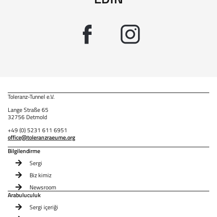
Toleranz-Tunnel e.V.
Lange Straße 65
32756 Detmold
+49 (0) 5231 611 6951
office@toleranzraeume.org
Bilgilendirme
Sergi
Biz kimiz
Newsroom
Arabuluculuk
Sergi içeriği