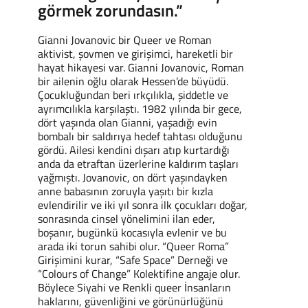
görmek zorundasın.”
Gianni Jovanovic bir Queer ve Roman
aktivist, şovmen ve girişimci, hareketli bir
hayat hikayesi var. Gianni Jovanovic, Roman
bir ailenin oğlu olarak Hessen’de büyüdü.
Çocukluğundan beri ırkçılıkla, şiddetle ve
ayrımcılıkla karşılaştı. 1982 yılında bir gece,
dört yaşında olan Gianni, yaşadığı evin
bombalı bir saldırıya hedef tahtası olduğunu
gördü. Ailesi kendini dışarı atıp kurtardığı
anda da etraftan üzerlerine kaldırım taşları
yağmıştı. Jovanovic, on dört yaşındayken
anne babasının zoruyla yaşıtı bir kızla
evlendirilir ve iki yıl sonra ilk çocukları doğar,
sonrasında cinsel yönelimini ilan eder,
boşanır, bugünkü kocasıyla evlenir ve bu
arada iki torun sahibi olur. “Queer Roma”
Girişimini kurar, “Safe Space” Derneği ve
“Colours of Change” Kolektifine angaje olur.
Böylece Siyahi ve Renkli queer İnsanların
haklarını, güvenliğini ve görünürlüğünü