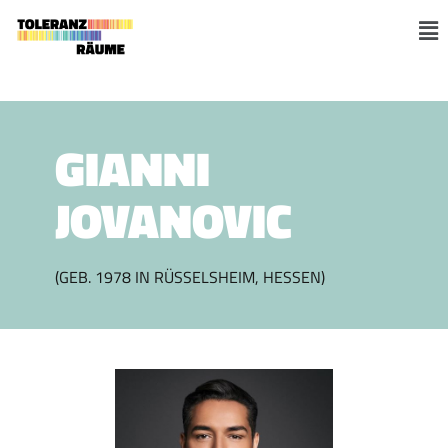
Zum
Inhalt
M
springen
GIANNI
JOVANOVIC
(GEB. 1978 IN RÜSSELSHEIM, HESSEN)