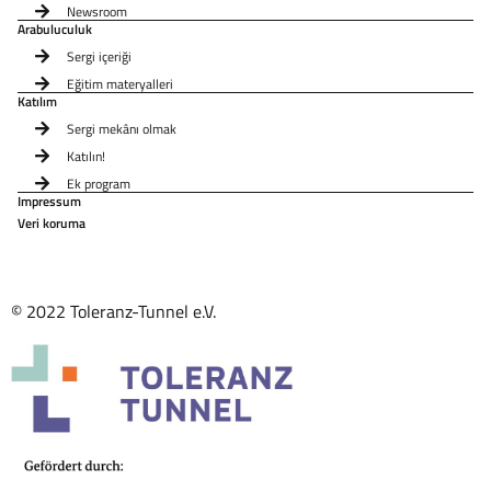
Newsroom
Arabuluculuk
Sergi içeriği
Eğitim materyalleri
Katılım
Sergi mekânı olmak
Katılın!
Ek program
Impressum
Veri koruma
© 2022 Toleranz-Tunnel e.V.