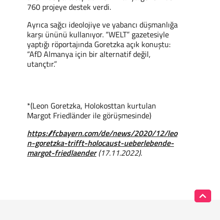
760 projeye destek verdi.
Ayrıca sağcı ideolojiye ve yabancı düşmanlığa
karşı ününü kullanıyor. “WELT” gazetesiyle
yaptığı röportajında Goretzka açık konuştu:
“AfD Almanya için bir alternatif değil,
utançtır.”
*(Leon Goretzka, Holokosttan kurtulan
Margot Friedländer ile görüşmesinde)
https://fcbayern.com/de/news/2020/12/leo
n-goretzka-trifft-holocaust-ueberlebende-
margot-friedlaender
(17.11.2022).