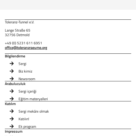
Toleranz-Tunnel e.V.
Lange Straße 65
32756 Detmold
+49 (0) 5231 611 6951
office@toleranzraeume.org
Bilgilendirme
Sergi
Biz kimiz
Newsroom
Arabuluculuk
Sergi içeriği
Eğitim materyalleri
Katılım
Sergi mekânı olmak
Katılın!
Ek program
Impressum