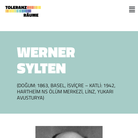
Skip
to
M
content
WERNER
SYLTEN
(DOĞUM: 1863, BASEL, İSVIÇRE – KATLI: 1942,
HARTHEIM NS ÖLÜM MERKEZI, LINZ, YUKARI
AVUSTURYA)