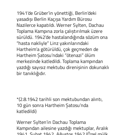
1941’de Grüber’in yönettiği, Berlin’deki
yasadışı Berlin Kaçışa Yardım Bürosu
Nazilerce kapatıldı. Werner Sylten, Dachau
Toplama Kampına zorla çalıştırılmak üzere
sürüldü. 1942’de hastalandığında sözüm ona
“hasta nakliyle” Linz yakınlarındaki
Hartheim’a götürüldü, çok geçmeden de
Hartheim Şatosu’ndaki “ötenazi” ölüm
merkezinde katledildi. Toplama kampından
yazdığı sayısız mektubu direnişinin dokunaklı
bir tanıklığıdır.
*(2.8.1942 tarihli son mektubundan alıntı,
10 gün sonra Hartheim Şatosu’nda
katledildi)
Werner Sylten’in Dachau Toplama
Kampından ailesine yazdığı mektuplar, Aralık
1941, Şubat 1942, Ağustos 1942 (Özel mülk