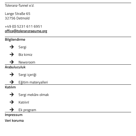
Toleranz-Tunnel e.V.
Lange Straße 65
32756 Detmold
+49 (0) 5231 611 6951
office@toleranzraeume.org
Bilgilendirme
Sergi
Biz kimiz
Newsroom
Arabuluculuk
Sergi içeriği
Eğitim materyalleri
Katılım
Sergi mekânı olmak
Katılın!
Ek program
Impressum
Veri koruma