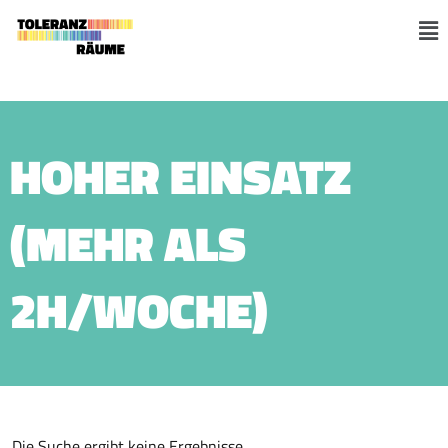
Skip
to
M
content
HOHER EINSATZ
(MEHR ALS
2H/WOCHE)
Die Suche ergibt keine Ergebnisse.