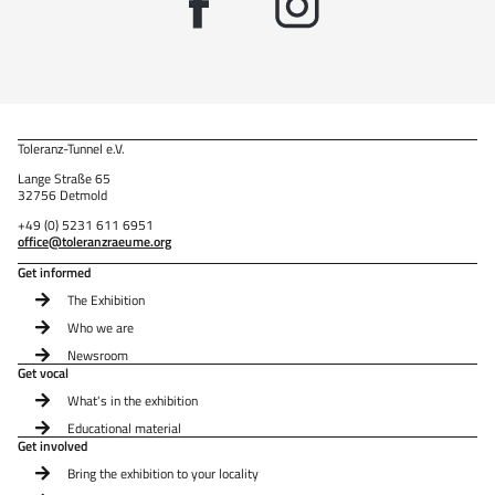
Toleranz-Tunnel e.V.
Lange Straße 65
32756 Detmold
+49 (0) 5231 611 6951
office@toleranzraeume.org
Get informed
The Exhibition
Who we are
Newsroom
Get vocal
What's in the exhibition
Educational material
Get involved
Bring the exhibition to your locality