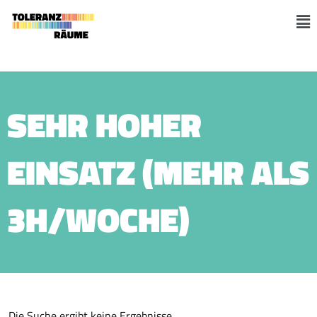
Skip
to
M
content
SEHR HOHER
EINSATZ (MEHR ALS
3H/WOCHE)
Die Suche ergibt keine Ergebnisse.