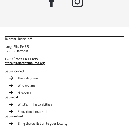
Toleranz-Tunnel e.V.
Lange Straße 65
32756 Detmold
+49 (0) 5231 611 6951
office@toleranzraeume.org
Get informed
The Exhibition
Who we are
Newsroom
Get vocal
What's in the exhibition
Educational material
Get involved
Bring the exhibition to your locality