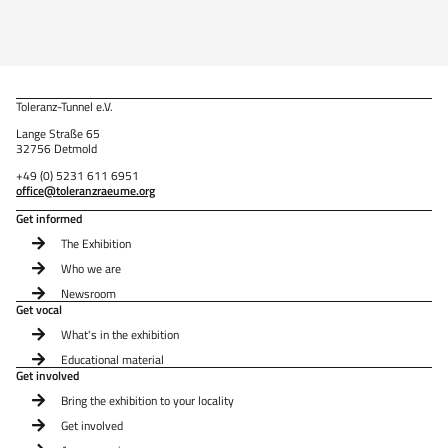
Toleranz-Tunnel e.V.
Lange Straße 65
32756 Detmold
+49 (0) 5231 611 6951
office@toleranzraeume.org
Get informed
The Exhibition
Who we are
Newsroom
Get vocal
What's in the exhibition
Educational material
Get involved
Bring the exhibition to your locality
Get involved