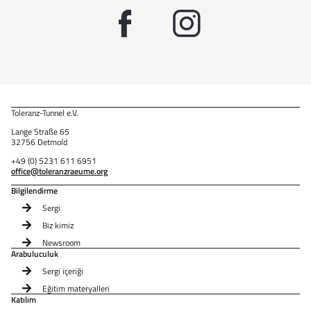
Toleranz-Tunnel e.V.
Lange Straße 65
32756 Detmold
+49 (0) 5231 611 6951
office@toleranzraeume.org
Bilgilendirme
Sergi
Biz kimiz
Newsroom
Arabuluculuk
Sergi içeriği
Eğitim materyalleri
Katılım