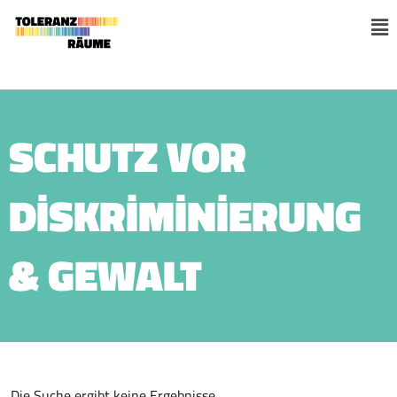
Skip
to
M
content
SCHUTZ VOR
DISKRIMINIERUNG
& GEWALT
Die Suche ergibt keine Ergebnisse.