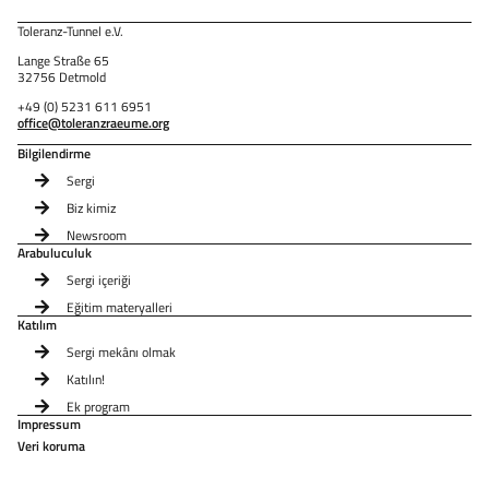
Toleranz-Tunnel e.V.
Lange Straße 65
32756 Detmold
+49 (0) 5231 611 6951
office@toleranzraeume.org
Bilgilendirme
Sergi
Biz kimiz
Newsroom
Arabuluculuk
Sergi içeriği
Eğitim materyalleri
Katılım
Sergi mekânı olmak
Katılın!
Ek program
Impressum
Veri koruma