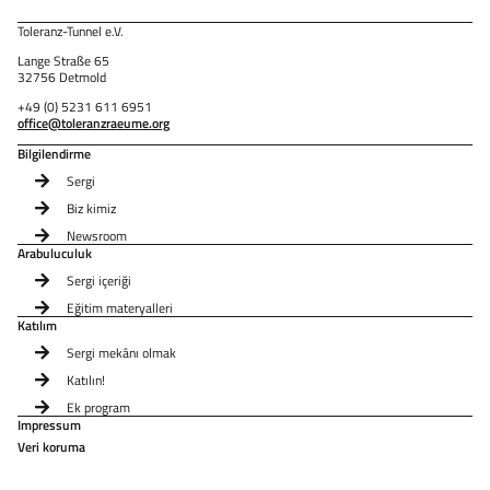
Toleranz-Tunnel e.V.
Lange Straße 65
32756 Detmold
+49 (0) 5231 611 6951
office@toleranzraeume.org
Bilgilendirme
Sergi
Biz kimiz
Newsroom
Arabuluculuk
Sergi içeriği
Eğitim materyalleri
Katılım
Sergi mekânı olmak
Katılın!
Ek program
Impressum
Veri koruma