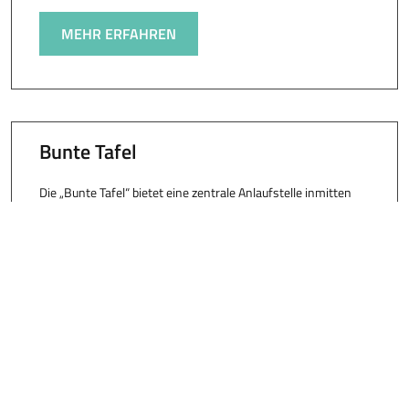
MEHR ERFAHREN
Bunte Tafel
Die „Bunte Tafel“ bietet eine zentrale Anlaufstelle inmitten
des Ausstellungsortes. Die bunten Tische laden ein,
gemeinsam mit fremden Menschen zu essen und zu trinken,
aber
MEHR ERFAHREN
Weitere Kategorien