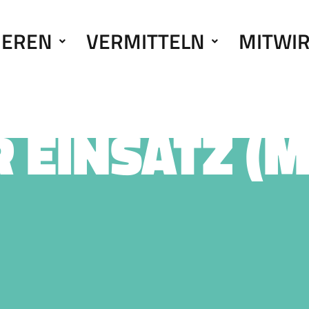
IEREN
VERMITTELN
MITWI
 EINSATZ (