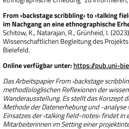
From ›backstage scribbling‹ to ›talking fi
im Nachgang an eine ethnographische Er
Schitow, K., Natarajan, R., Grünheid, I. (202
Wissenschaftlichen Begleitung des Projekts
Bielefeld.
Online verfügbar unter:
https://pub.uni-bi
Das Arbeitspapier From ›backstage scribbling‹
method(olog)ischen Reflexionen der wissens
Wanderausstellung. Es stellt das Konzept de
Methode der Datenerhebung und -analyse v
Einsatzes der ›talking field-notes‹ findet 
Mitarbeiterinnen im Setting einer projektin