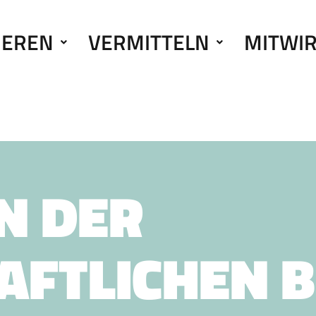
IEREN
VERMITTELN
MITWI
N DER
AFTLICHEN B