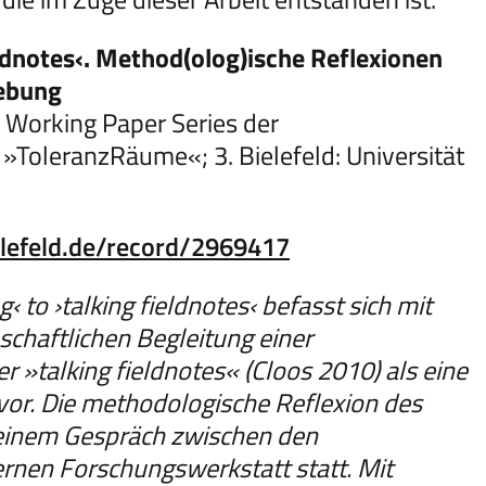
eldnotes‹. Method(olog)ische Reflexionen
hebung
3) Working Paper Series der
 »ToleranzRäume«; 3. Bielefeld: Universität
elefeld.de/record/2969417
 to ›talking fieldnotes‹ befasst sich mit
chaftlichen Begleitung einer
r »talking fieldnotes« (Cloos 2010) als eine
or. Die methodologische Reflexion des
in einem Gespräch zwischen den
ternen Forschungswerkstatt statt. Mit