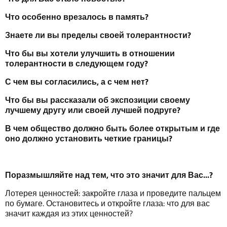
Что
особенно
врезалось
в
память
?
Знаете
ли
в
ы
пределы
своей толерантности
?
Что
бы
в
ы
хотели
улучшить
в
отношении
толерантности
в
следующем
году
?
С
чем
в
ы
согласились
,
а
с
чем
нет
?
Что
бы
в
ы
рассказа
ли
об
экспозиции
своему
лучшему
другу
или
своей
лучшей
подруге
?
В чем
общество
должно
быть
более
открытым
и
где
оно
должно
установить
четкие
границы
?
Поразмышляйте
над
тем
,
что
это
значит
для
Вас
.
..?
Лотерея ценностей: закройте глаза и проведите пальцем
по бумаге. Остановитесь и откройте глаза: что для вас
значит каждая из этих ценностей?