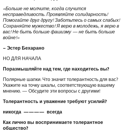
«
Больше
не
молчите
,
когда
случится
несправедливость
.
Прояв
ляй
те
солидарность
!
Помогайте
друг
другу
!
Заботьтесь
о
самых
слабых
!
Сохраняйте
мужество
!
Я
верю
в
молодежь
,
я
верю
в
вас
!
Не
быть
больше
фашизму
—
не
быть
больше
войне
!»
–
Эстер
Бехарано
НО ДЛЯ НАЧАЛА
Поразмышляйте
над
тем
,
где
находитесь
в
ы
?
Полярные шапки: Что значит толерантность для вас?
Укажите на точку шкалы, соответствующую вашему
мнению. — Обсудите эти вопросы с другими!
Толерантность
и
уважение
требуют
усилий
?
никогда
————
всегда
Как
лично
в
ы
воспринимаете
толерантное
общество
?