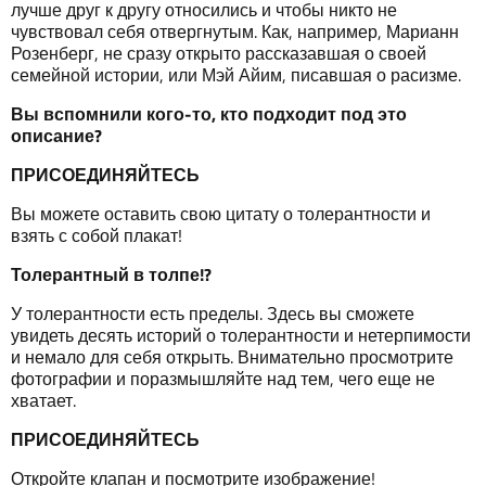
лучше друг к другу относились и чтобы никто не
чувствовал себя отвергнутым. Как, например, Марианн
Розенберг, не сразу открыто рассказавшая о своей
семейной истории, или Мэй Айим, писавшая о расизме.
В
ы
вспом
нили кого-то
,
кто
под
ходит
под
это
описание
?
ПРИСОЕДИНЯЙТЕСЬ
Вы можете оставить свою цитату о толерантности и
взять с собой плакат!
Т
олерантн
ый
в
толпе
!?
У толерантности есть пределы. Здесь вы сможете
увидеть десять историй о толерантности и нетерпимости
и немало для себя открыть. Внимательно просмотрите
фотографии и поразмышляйте над тем, чего еще не
хватает.
ПРИСОЕДИНЯЙТЕСЬ
Откройте клапан и посмотрите изображение!