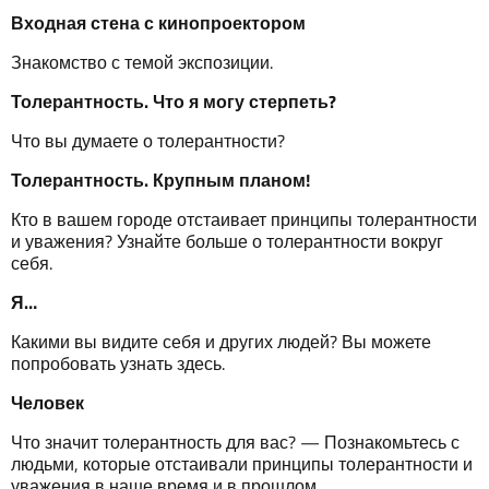
Входная
стена
с
кинопроектором
Знакомство с темой экспозиции.
Т
олерантность
.
Что
я
могу
стерпеть
?
Что вы думаете о толерантности?
Т
олерантность
.
Крупным
планом
!
Кто в вашем городе отстаивает принципы толерантности
и уважения? Узнайте больше о толерантности вокруг
себя.
Я
…
Какими вы видите себя и других людей? Вы можете
попробовать узнать здесь.
Человек
Что значит толерантность для вас? — Познакомьтесь с
людьми, которые отстаивали принципы толерантности и
уважения в наше время и в прошлом.