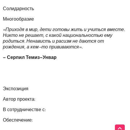
Солидарность
Многообразие
«
Приходя
в
мир
,
дети
готовы
жить
и
учиться
вместе
.
Никто
не
решает
,
с
какой
национальностью
ему
родиться
.
Ненависть
и
расизм
не
да
ются
от
рождения
,
а
кем
–
то
приви
ваются
».
–
Серпил
Темиз
–
Унвар
Экспозиция
Автор проекта:
В сотрудничестве с:
Обеспечение: