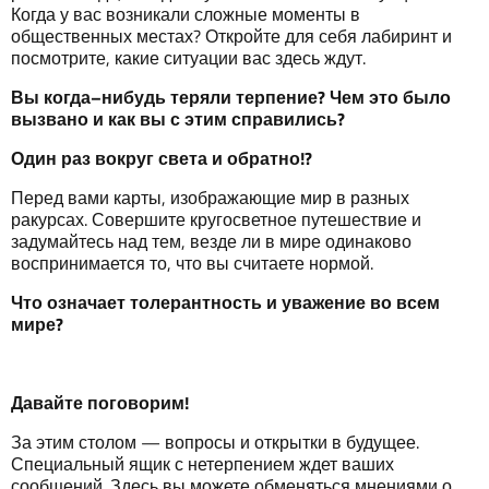
Когда у вас возникали сложные моменты в
общественных местах? Откройте для себя лабиринт и
посмотрите, какие ситуации вас здесь ждут.
Вы
когда
–
нибудь
теряли
терпение
?
Ч
ем
это было
вызвано
и
как
в
ы
с
этим
справились
?
Один
раз
вокруг
света
и
обратно
!?
Перед вами карты, изображающие мир в разных
ракурсах. Совершите кругосветное путешествие и
задумайтесь над тем, везде ли в мире одинаково
воспринимается то, что вы считаете нормой.
Что
означает
толерантность
и
уважение
в
о
всем
мир
е
?
Давайте
поговорим
!
За этим столом — вопросы и открытки в будущее.
Специальный ящик с нетерпением ждет ваших
сообщений. Здесь вы можете обменяться мнениями о