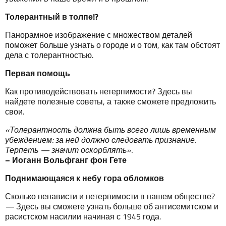
Т
олерантн
ый
в
толпе
!?
Панорамное изображение с множеством деталей
поможет больше узнать о городе и о том, как там обстоят
дела с толерантностью.
Первая
помощь
Как противодействовать нетерпимости? Здесь вы
найдете полезные советы, а также сможете предложить
свои.
«
Толерантность
должна
быть
всего
лишь
временным
убеждением
:
за
ней
должно
следовать
признание
.
Терпеть
—
значит
оскорблять
».
–
Иоганн
Вольфганг
фон
Гете
Поднимающаяся
к
небу
гора
обломков
Сколько ненависти и нетерпимости в нашем обществе?
—
Здесь вы сможете узнать больше об антисемитском и
расистском насилии начиная с 1945 года.