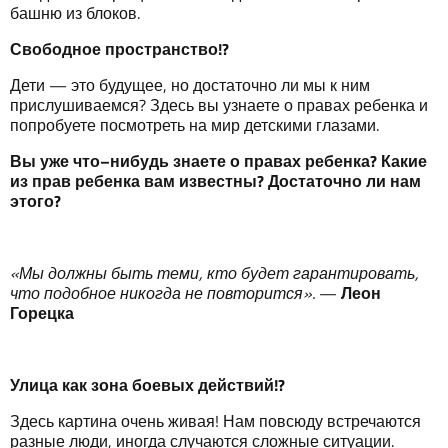
башню из блоков.
Свободное
пространство
!?
Дети — это будущее, но достаточно ли мы к ним
прислушиваемся? Здесь вы узнаете о правах ребенка и
попробуете посмотреть на мир детскими глазами.
Вы
уже
что
–
нибудь
знаете
о
правах
ребенка
?
Какие
из
прав
ребенка
в
ам
известны
?
Достаточно ли нам
этого
?
«
Мы
должны
быть
теми
,
кто
будет
гарантировать
,
что
подобное
никогда
не
повторится
»
.
—
Леон
Горецка
Улица
как
зона
боевых
действий
!?
Здесь картина очень живая! Нам повсюду встречаются
разные люди, иногда случаются сложные ситуации.