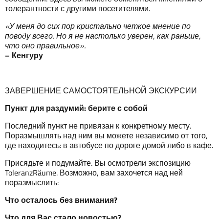
толерантности с другими посетителями.
«
У
меня
до
сих
пор
кристально
четкое
мнение
по
поводу
всего
.
Но
я
не
настолько
уверен
,
как
раньше
,
что
оно
правильное
».
–
Кенгуру
ЗАВЕРШЕНИЕ САМОСТОЯТЕЛЬНОЙ ЭКСКУРСИИ
Пункт
для
раздумий
:
б
ерите
с
собой
Последний пункт не привязан к конкретному месту.
Поразмышлять над ним вы можете независимо от того,
где находитесь: в автобусе по дороге домой либо в кафе.
Присядьте и подумайте. Вы осмотрели экспозицию
ToleranzRäume. Возможно, вам захочется над ней
поразмыслить:
Что
остал
о
сь
без
внимания
?
Что
для
Вас
стало
новостью
?