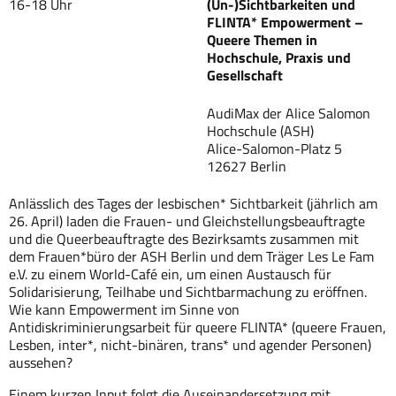
16-18 Uhr
(Un-)Sichtbarkeiten und
FLINTA* Empowerment –
Queere Themen in
Hochschule, Praxis und
Gesellschaft
AudiMax der Alice Salomon
Hochschule (ASH)
Alice-Salomon-Platz 5
12627 Berlin
Anlässlich des Tages der lesbischen* Sichtbarkeit (jährlich am
26. April) laden die Frauen- und Gleichstellungsbeauftragte
und die Queerbeauftragte des Bezirksamts zusammen mit
dem Frauen*büro der ASH Berlin und dem Träger Les Le Fam
e.V. zu einem World-Café ein, um einen Austausch für
Solidarisierung, Teilhabe und Sichtbarmachung zu eröffnen.
Wie kann Empowerment im Sinne von
Antidiskriminierungsarbeit für queere FLINTA* (queere Frauen,
Lesben, inter*, nicht-binären, trans* und agender Personen)
aussehen?
Einem kurzen Input folgt die Auseinandersetzung mit