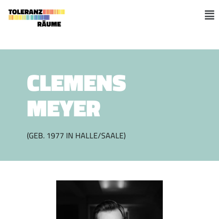
Zum
Inhalt
M
springen
CLEMENS
MEYER
(GEB. 1977 IN HALLE/SAALE)