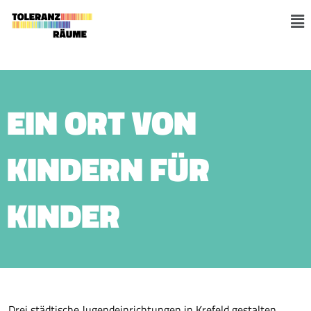
Zum
Inhalt
M
springen
EIN ORT VON
KINDERN FÜR
KINDER
Drei städtische Jugendeinrichtungen in Krefeld gestalten