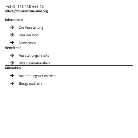
+49 (0) 176 445 446 10
office@toleranzraeume.org
Informieren
Die Ausstellung
Wer wir sind
Newsroom
Vermitteln
Ausstellungsinhalte
Bildungsmaterialien
Mitwirken
Ausstellungsort werden
Bringt euch ein
Begleitprogramm
Impressum
Datenschutz
© 2022 Toleranz-Tunnel e.V.