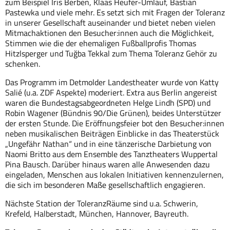
zum Beispiel Iris Berben, Klaas Heufer-Umlauf, Bastian
Pastewka und viele mehr. Es setzt sich mit Fragen der Toleranz
in unserer Gesellschaft auseinander und bietet neben vielen
Mitmachaktionen den Besucher:innen auch die Möglichkeit,
Stimmen wie die der ehemaligen Fußballprofis Thomas
Hitzlsperger und Tuğba Tekkal zum Thema Toleranz Gehör zu
schenken.
Das Programm im Detmolder Landestheater wurde von Katty
Salié (u.a. ZDF Aspekte) moderiert. Extra aus Berlin angereist
waren die Bundestagsabgeordneten Helge Lindh (SPD) und
Robin Wagener (Bündnis 90/Die Grünen), beides Unterstützer
der ersten Stunde. Die Eröffnungsfeier bot den Besucher:innen
neben musikalischen Beiträgen Einblicke in das Theaterstück
„Ungefähr Nathan“ und in eine tänzerische Darbietung von
Naomi Britto aus dem Ensemble des Tanztheaters Wuppertal
Pina Bausch. Darüber hinaus waren alle Anwesenden dazu
eingeladen, Menschen aus lokalen Initiativen kennenzulernen,
die sich im besonderen Maße gesellschaftlich engagieren.
Nächste Station der ToleranzRäume sind u.a. Schwerin,
Krefeld, Halberstadt, München, Hannover, Bayreuth.