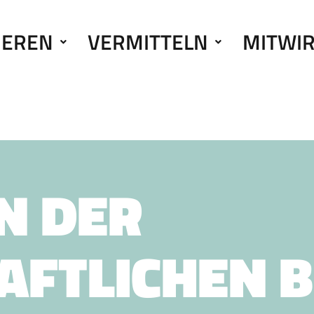
IEREN
VERMITTELN
MITWI
N DER
AFTLICHEN B