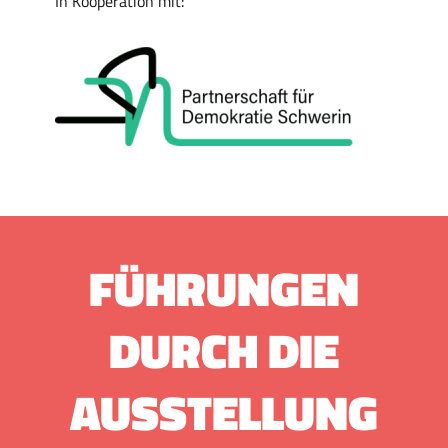
In Kooperation mit:
FÜHRUNGEN
DURCH DIE
AUS­STEL­LUNG