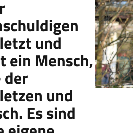
r
schuldigen
letzt und
st ein Mensch,
 der
letzen und
sch. Es sind
e eigene