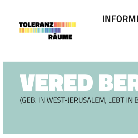
Zum
Inhalt
springen
INFORM
VERED BE
(GEB. IN WEST-JERUSALEM, LEBT IN B