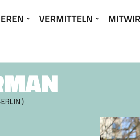
IEREN
VERMITTELN
MITWI
RMAN
ERLIN )