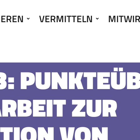
IEREN
VERMITTELN
MITWI
: PUNKTEÜB
RBEIT ZUR
TION VON