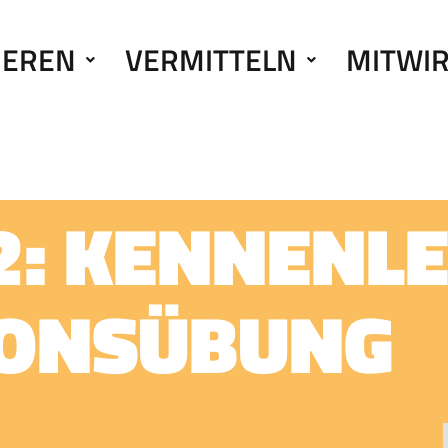
IEREN
VERMITTELN
MITWI
: KENNEN­L
IONSÜBUNG