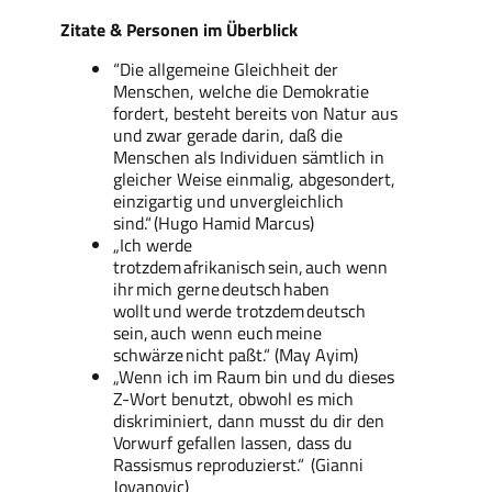
Zitate & Personen im Überblick
“Die allgemeine Gleichheit der
Menschen, welche die Demokratie
fordert, besteht bereits von Natur aus
und zwar gerade darin, daß die
Menschen als Individuen sämtlich in
gleicher Weise einmalig, abgesondert,
einzigartig und unvergleichlich
sind.“
(Hugo Hamid Marcus)
„Ich werde
trotzdem
afrikanisch
sein,
auch wenn
ihr
mich gerne
deutsch
haben
wollt
und werde trotzdem
deutsch
sein,
auch wenn euch
meine
schwärze
nicht paßt.“ (May Ayim)
„Wenn ich im Raum bin und du dieses
Z-Wort benutzt, obwohl es mich
diskriminiert, dann musst du dir den
Vorwurf gefallen lassen, dass du
Rassismus reproduzierst.“
(Gianni
Jovanovic)