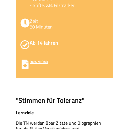
- Stifte, z.B. Filzmarker
Zeit
80 Minuten
Ab 14 Jahren
DOWNLOAD
"Stimmen für Toleranz"
Lernziele
Die TN werden über Zitate
und
Biographien
für vielfältige Verständnisse und