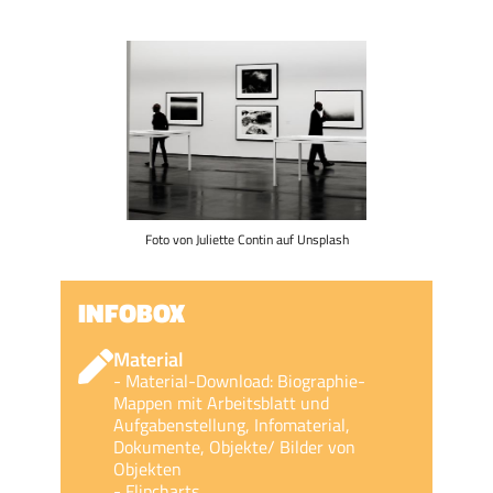
Foto von Juliette Contin auf Unsplash
INFOBOX
Material
- Material-Download: Biographie-
Mappen mit Arbeitsblatt und
Aufgabenstellung, Infomaterial,
Dokumente, Objekte/ Bilder von
Objekten
- Flipcharts