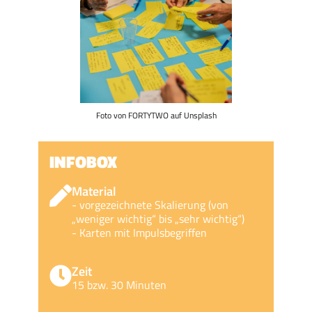
Foto von FORTYTWO auf Unsplash
INFOBOX
Material
- vorgezeichnete Skalierung (von
„weniger wichtig“ bis „sehr wichtig“)
- Karten mit Impulsbegriffen
Zeit
15 bzw. 30 Minuten