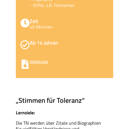
- Stifte, z.B. Filzmarker
Zeit
40 Minuten
Ab 14 Jahren
DOWNLOAD
„Stimmen für Toleranz“
Lernziele:
Die TN werden über Zitate und Biographien
für vielfältige Verständnisse und