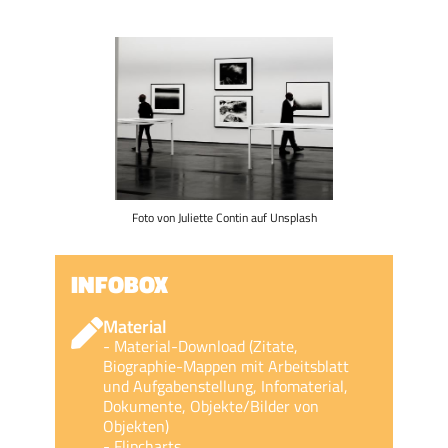
Foto von Juliette Contin auf Unsplash
INFOBOX
Material
- Material-Download (Zitate,
Biographie-Mappen mit Arbeitsblatt
und Aufgabenstellung, Infomaterial,
Dokumente, Objekte/Bilder von
Objekten)
- Flipcharts