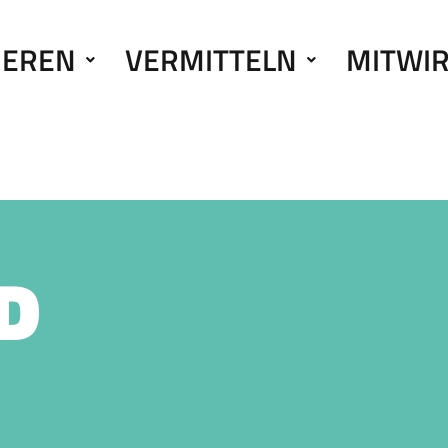
IEREN
VERMITTELN
MITWI
D