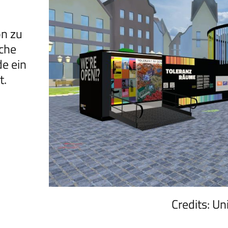
on zu
sche
e ein
t.
Credits: Un