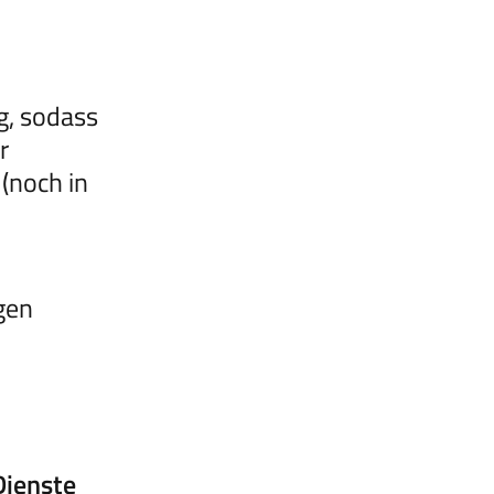
g, sodass
r
 (noch in
gen
Dienste