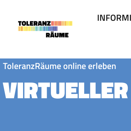
Zum
Inhalt
springen
INFORM
ToleranzRäume online erleben
VIRTUELLE